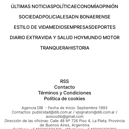
ÚLTIMAS NOTICIAS
POLÍTICA
ECONOMÍA
OPINIÓN
SOCIEDAD
POLICIALES
ADN BONAERENSE
ESTILO DE VIDA
MEDIOS
EMPRESAS
DEPORTES
DIARIO EXTRA
VIDA Y SALUD HOY
MUNDO MOTOR
TRANQUERA
HISTORIA
RSS
Contacto
Términos y Condiciones
Política de cookies
Agencia DIB - Fecha de Inicio: Septiembre 1993
Contactos:
publicidad@dib.com.ar
/
vpignaton@dib.com.ar
/
avisosdib@gmail.com
Dirección de las oficinas: Calle 48 Nº 726 Piso 4, La Plata; Provincia
de Buenos Aires, Argentina