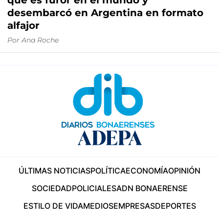
que es furor en el mundo y
desembarcó en Argentina en formato
alfajor
Por
Ana Roche
ÚLTIMAS NOTICIAS
POLÍTICA
ECONOMÍA
OPINIÓN
SOCIEDAD
POLICIALES
ADN BONAERENSE
ESTILO DE VIDA
MEDIOS
EMPRESAS
DEPORTES