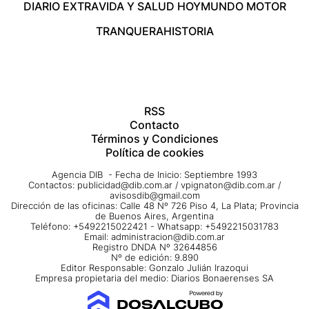
DIARIO EXTRA
VIDA Y SALUD HOY
MUNDO MOTOR
TRANQUERA
HISTORIA
RSS
Contacto
Términos y Condiciones
Política de cookies
Agencia DIB - Fecha de Inicio: Septiembre 1993
Contactos:
publicidad@dib.com.ar
/
vpignaton@dib.com.ar
/
avisosdib@gmail.com
Dirección de las oficinas: Calle 48 Nº 726 Piso 4, La Plata; Provincia
de Buenos Aires, Argentina
Teléfono: +5492215022421 - Whatsapp: +5492215031783
Email:
administracion@dib.com.ar
Registro DNDA Nº 32644856
Nº de edición: 9.890
Editor Responsable: Gonzalo Julián Irazoqui
Empresa propietaria del medio: Diarios Bonaerenses SA