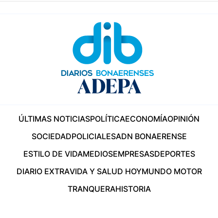
ÚLTIMAS NOTICIAS
POLÍTICA
ECONOMÍA
OPINIÓN
SOCIEDAD
POLICIALES
ADN BONAERENSE
ESTILO DE VIDA
MEDIOS
EMPRESAS
DEPORTES
DIARIO EXTRA
VIDA Y SALUD HOY
MUNDO MOTOR
TRANQUERA
HISTORIA