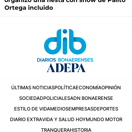
organizó una fiesta con show de Palito
Ortega incluido
ÚLTIMAS NOTICIAS
POLÍTICA
ECONOMÍA
OPINIÓN
SOCIEDAD
POLICIALES
ADN BONAERENSE
ESTILO DE VIDA
MEDIOS
EMPRESAS
DEPORTES
DIARIO EXTRA
VIDA Y SALUD HOY
MUNDO MOTOR
TRANQUERA
HISTORIA