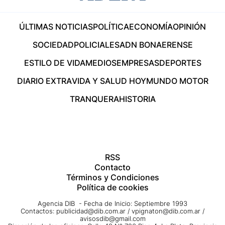
ÚLTIMAS NOTICIAS
POLÍTICA
ECONOMÍA
OPINIÓN
SOCIEDAD
POLICIALES
ADN BONAERENSE
ESTILO DE VIDA
MEDIOS
EMPRESAS
DEPORTES
DIARIO EXTRA
VIDA Y SALUD HOY
MUNDO MOTOR
TRANQUERA
HISTORIA
RSS
Contacto
Términos y Condiciones
Política de cookies
Agencia DIB - Fecha de Inicio: Septiembre 1993
Contactos:
publicidad@dib.com.ar
/
vpignaton@dib.com.ar
/
avisosdib@gmail.com