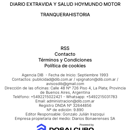
DIARIO EXTRA
VIDA Y SALUD HOY
MUNDO MOTOR
TRANQUERA
HISTORIA
RSS
Contacto
Términos y Condiciones
Política de cookies
Agencia DIB - Fecha de Inicio: Septiembre 1993
Contactos:
publicidad@dib.com.ar
/
vpignaton@dib.com.ar
/
avisosdib@gmail.com
Dirección de las oficinas: Calle 48 Nº 726 Piso 4, La Plata; Provincia
de Buenos Aires, Argentina
Teléfono: +5492215022421 - Whatsapp: +5492215031783
Email:
administracion@dib.com.ar
Registro DNDA Nº 32644856
Nº de edición: 9.890
Editor Responsable: Gonzalo Julián Irazoqui
Empresa propietaria del medio: Diarios Bonaerenses SA