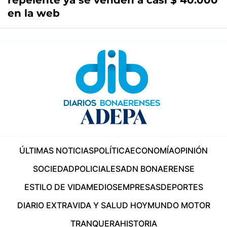
repelente ya se venden a casi $ 40.000
en la web
ÚLTIMAS NOTICIAS
POLÍTICA
ECONOMÍA
OPINIÓN
SOCIEDAD
POLICIALES
ADN BONAERENSE
ESTILO DE VIDA
MEDIOS
EMPRESAS
DEPORTES
DIARIO EXTRA
VIDA Y SALUD HOY
MUNDO MOTOR
TRANQUERA
HISTORIA