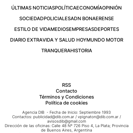
ÚLTIMAS NOTICIAS
POLÍTICA
ECONOMÍA
OPINIÓN
SOCIEDAD
POLICIALES
ADN BONAERENSE
ESTILO DE VIDA
MEDIOS
EMPRESAS
DEPORTES
DIARIO EXTRA
VIDA Y SALUD HOY
MUNDO MOTOR
TRANQUERA
HISTORIA
RSS
Contacto
Términos y Condiciones
Política de cookies
Agencia DIB - Fecha de Inicio: Septiembre 1993
Contactos:
publicidad@dib.com.ar
/
vpignaton@dib.com.ar
/
avisosdib@gmail.com
Dirección de las oficinas: Calle 48 Nº 726 Piso 4, La Plata; Provincia
de Buenos Aires, Argentina