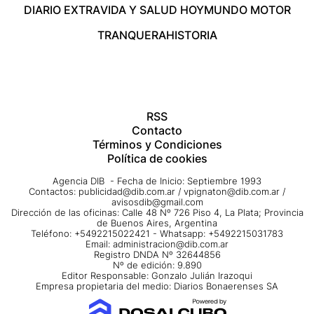
DIARIO EXTRA
VIDA Y SALUD HOY
MUNDO MOTOR
TRANQUERA
HISTORIA
RSS
Contacto
Términos y Condiciones
Política de cookies
Agencia DIB - Fecha de Inicio: Septiembre 1993
Contactos:
publicidad@dib.com.ar
/
vpignaton@dib.com.ar
/
avisosdib@gmail.com
Dirección de las oficinas: Calle 48 Nº 726 Piso 4, La Plata; Provincia
de Buenos Aires, Argentina
Teléfono: +5492215022421 - Whatsapp: +5492215031783
Email:
administracion@dib.com.ar
Registro DNDA Nº 32644856
Nº de edición: 9.890
Editor Responsable: Gonzalo Julián Irazoqui
Empresa propietaria del medio: Diarios Bonaerenses SA