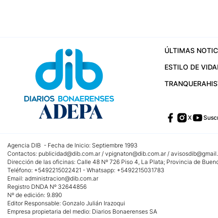
ÚLTIMAS NOTIC
ESTILO DE VIDA
TRANQUERA
HI
X
Suscr
Agencia DIB - Fecha de Inicio: Septiembre 1993
Contactos:
publicidad@dib.com.ar
/
vpignaton@dib.com.ar
/
avisosdib@gmail
Dirección de las oficinas: Calle 48 Nº 726 Piso 4, La Plata; Provincia de Buen
Teléfono: +5492215022421 - Whatsapp: +5492215031783
Email:
administracion@dib.com.ar
Registro DNDA Nº 32644856
Nº de edición: 9.890
Editor Responsable: Gonzalo Julián Irazoqui
Empresa propietaria del medio: Diarios Bonaerenses SA