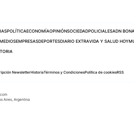
IAS
POLÍTICA
ECONOMÍA
OPINIÓN
SOCIEDAD
POLICIALES
ADN BONA
MEDIOS
EMPRESAS
DEPORTES
DIARIO EXTRA
VIDA Y SALUD HOY
M
STORIA
ipción Newsletter
Historia
Términos y Condiciones
Política de cookies
RSS
.com
os Aires, Argentina