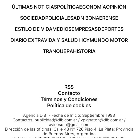
ÚLTIMAS NOTICIAS
POLÍTICA
ECONOMÍA
OPINIÓN
SOCIEDAD
POLICIALES
ADN BONAERENSE
ESTILO DE VIDA
MEDIOS
EMPRESAS
DEPORTES
DIARIO EXTRA
VIDA Y SALUD HOY
MUNDO MOTOR
TRANQUERA
HISTORIA
RSS
Contacto
Términos y Condiciones
Política de cookies
Agencia DIB - Fecha de Inicio: Septiembre 1993
Contactos:
publicidad@dib.com.ar
/
vpignaton@dib.com.ar
/
avisosdib@gmail.com
Dirección de las oficinas: Calle 48 Nº 726 Piso 4, La Plata; Provincia
de Buenos Aires, Argentina