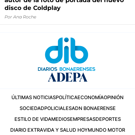
autor de la foto de portada del nuevo
disco de Coldplay
Por
Ana Roche
ÚLTIMAS NOTICIAS
POLÍTICA
ECONOMÍA
OPINIÓN
SOCIEDAD
POLICIALES
ADN BONAERENSE
ESTILO DE VIDA
MEDIOS
EMPRESAS
DEPORTES
DIARIO EXTRA
VIDA Y SALUD HOY
MUNDO MOTOR