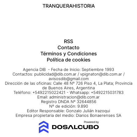
TRANQUERA
HISTORIA
RSS
Contacto
Términos y Condiciones
Política de cookies
Agencia DIB - Fecha de Inicio: Septiembre 1993
Contactos:
publicidad@dib.com.ar
/
vpignaton@dib.com.ar
/
avisosdib@gmail.com
Dirección de las oficinas: Calle 48 Nº 726 Piso 4, La Plata; Provincia
de Buenos Aires, Argentina
Teléfono: +5492215022421 - Whatsapp: +5492215031783
Email:
administracion@dib.com.ar
Registro DNDA Nº 32644856
Nº de edición: 9.890
Editor Responsable: Gonzalo Julián Irazoqui
Empresa propietaria del medio: Diarios Bonaerenses SA