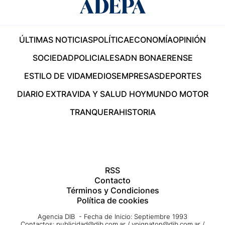
ÚLTIMAS NOTICIAS
POLÍTICA
ECONOMÍA
OPINIÓN
SOCIEDAD
POLICIALES
ADN BONAERENSE
ESTILO DE VIDA
MEDIOS
EMPRESAS
DEPORTES
DIARIO EXTRA
VIDA Y SALUD HOY
MUNDO MOTOR
TRANQUERA
HISTORIA
RSS
Contacto
Términos y Condiciones
Política de cookies
Agencia DIB - Fecha de Inicio: Septiembre 1993
Contactos:
publicidad@dib.com.ar
/
vpignaton@dib.com.ar
/