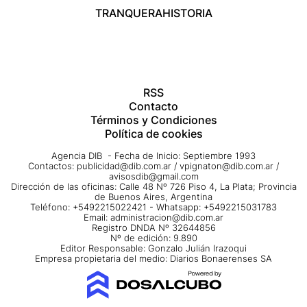
TRANQUERA
HISTORIA
RSS
Contacto
Términos y Condiciones
Política de cookies
Agencia DIB - Fecha de Inicio: Septiembre 1993
Contactos:
publicidad@dib.com.ar
/
vpignaton@dib.com.ar
/
avisosdib@gmail.com
Dirección de las oficinas: Calle 48 Nº 726 Piso 4, La Plata; Provincia
de Buenos Aires, Argentina
Teléfono: +5492215022421 - Whatsapp: +5492215031783
Email:
administracion@dib.com.ar
Registro DNDA Nº 32644856
Nº de edición: 9.890
Editor Responsable: Gonzalo Julián Irazoqui
Empresa propietaria del medio: Diarios Bonaerenses SA