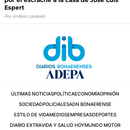
por el escrache a la casa de José Luis
Espert
Por
Andrés Lavaselli
ÚLTIMAS NOTICIAS
POLÍTICA
ECONOMÍA
OPINIÓN
SOCIEDAD
POLICIALES
ADN BONAERENSE
ESTILO DE VIDA
MEDIOS
EMPRESAS
DEPORTES
DIARIO EXTRA
VIDA Y SALUD HOY
MUNDO MOTOR