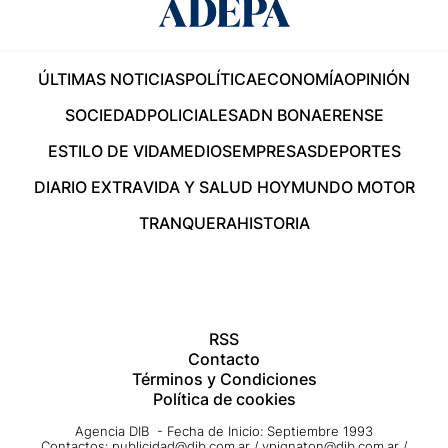
ÚLTIMAS NOTICIAS
POLÍTICA
ECONOMÍA
OPINIÓN
SOCIEDAD
POLICIALES
ADN BONAERENSE
ESTILO DE VIDA
MEDIOS
EMPRESAS
DEPORTES
DIARIO EXTRA
VIDA Y SALUD HOY
MUNDO MOTOR
TRANQUERA
HISTORIA
RSS
Contacto
Términos y Condiciones
Política de cookies
Agencia DIB - Fecha de Inicio: Septiembre 1993
Contactos:
publicidad@dib.com.ar
/
vpignaton@dib.com.ar
/