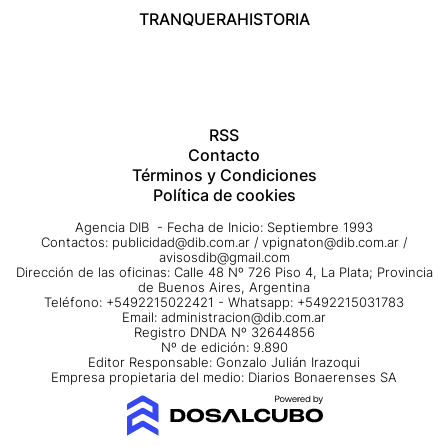
TRANQUERA
HISTORIA
RSS
Contacto
Términos y Condiciones
Política de cookies
Agencia DIB - Fecha de Inicio: Septiembre 1993
Contactos:
publicidad@dib.com.ar
/
vpignaton@dib.com.ar
/
avisosdib@gmail.com
Dirección de las oficinas: Calle 48 Nº 726 Piso 4, La Plata; Provincia
de Buenos Aires, Argentina
Teléfono: +5492215022421 - Whatsapp: +5492215031783
Email:
administracion@dib.com.ar
Registro DNDA Nº 32644856
Nº de edición: 9.890
Editor Responsable: Gonzalo Julián Irazoqui
Empresa propietaria del medio: Diarios Bonaerenses SA