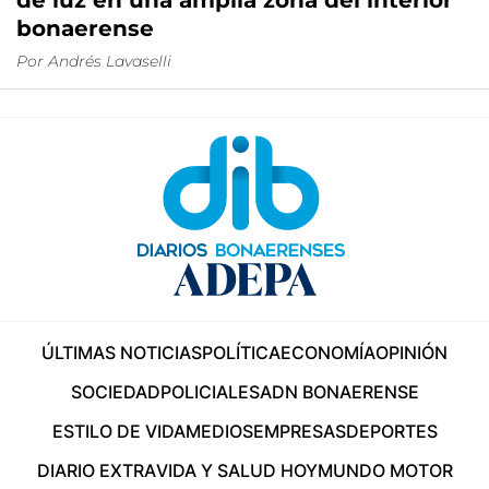
de luz en una amplia zona del interior
bonaerense
Por
Andrés Lavaselli
ÚLTIMAS NOTICIAS
POLÍTICA
ECONOMÍA
OPINIÓN
SOCIEDAD
POLICIALES
ADN BONAERENSE
ESTILO DE VIDA
MEDIOS
EMPRESAS
DEPORTES
DIARIO EXTRA
VIDA Y SALUD HOY
MUNDO MOTOR