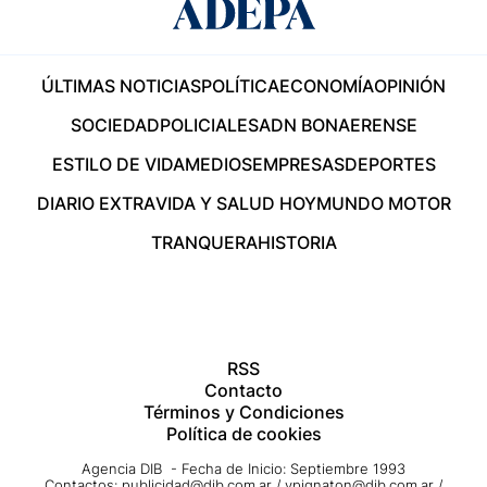
ÚLTIMAS NOTICIAS
POLÍTICA
ECONOMÍA
OPINIÓN
SOCIEDAD
POLICIALES
ADN BONAERENSE
ESTILO DE VIDA
MEDIOS
EMPRESAS
DEPORTES
DIARIO EXTRA
VIDA Y SALUD HOY
MUNDO MOTOR
TRANQUERA
HISTORIA
RSS
Contacto
Términos y Condiciones
Política de cookies
Agencia DIB - Fecha de Inicio: Septiembre 1993
Contactos:
publicidad@dib.com.ar
/
vpignaton@dib.com.ar
/