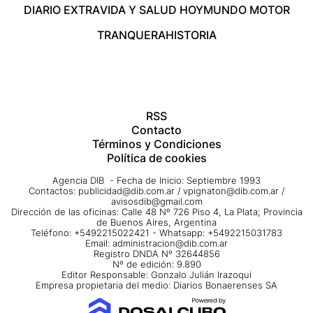
DIARIO EXTRA
VIDA Y SALUD HOY
MUNDO MOTOR
TRANQUERA
HISTORIA
RSS
Contacto
Términos y Condiciones
Política de cookies
Agencia DIB - Fecha de Inicio: Septiembre 1993
Contactos:
publicidad@dib.com.ar
/
vpignaton@dib.com.ar
/
avisosdib@gmail.com
Dirección de las oficinas: Calle 48 Nº 726 Piso 4, La Plata; Provincia
de Buenos Aires, Argentina
Teléfono: +5492215022421 - Whatsapp: +5492215031783
Email:
administracion@dib.com.ar
Registro DNDA Nº 32644856
Nº de edición: 9.890
Editor Responsable: Gonzalo Julián Irazoqui
Empresa propietaria del medio: Diarios Bonaerenses SA