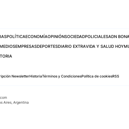
IAS
POLÍTICA
ECONOMÍA
OPINIÓN
SOCIEDAD
POLICIALES
ADN BONA
MEDIOS
EMPRESAS
DEPORTES
DIARIO EXTRA
VIDA Y SALUD HOY
M
STORIA
ipción Newsletter
Historia
Términos y Condiciones
Política de cookies
RSS
.com
os Aires, Argentina