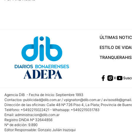
ÚLTIMAS NOTIC
ESTILO DE VIDA
TRANQUERA
HI
X
Suscr
Agencia DIB - Fecha de Inicio: Septiembre 1993
Contactos:
publicidad@dib.com.ar
/
vpignaton@dib.com.ar
/
avisosdib@gmail
Dirección de las oficinas: Calle 48 Nº 726 Piso 4, La Plata; Provincia de Buen
Teléfono: +5492215022421 - Whatsapp: +5492215031783
Email:
administracion@dib.com.ar
Registro DNDA Nº 32644856
Nº de edición: 9.890
Editor Responsable: Gonzalo Julián Irazoqui