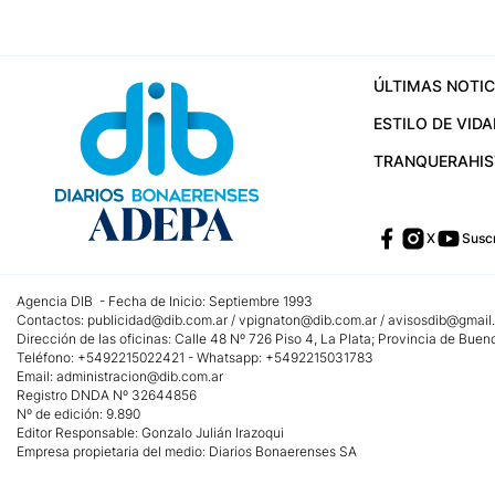
ÚLTIMAS NOTIC
ESTILO DE VIDA
TRANQUERA
HI
X
Suscr
Agencia DIB - Fecha de Inicio: Septiembre 1993
Contactos:
publicidad@dib.com.ar
/
vpignaton@dib.com.ar
/
avisosdib@gmail
Dirección de las oficinas: Calle 48 Nº 726 Piso 4, La Plata; Provincia de Buen
Teléfono: +5492215022421 - Whatsapp: +5492215031783
Email:
administracion@dib.com.ar
Registro DNDA Nº 32644856
Nº de edición: 9.890
Editor Responsable: Gonzalo Julián Irazoqui
Empresa propietaria del medio: Diarios Bonaerenses SA