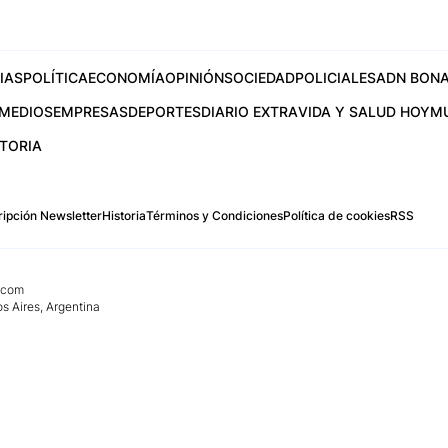
IAS
POLÍTICA
ECONOMÍA
OPINIÓN
SOCIEDAD
POLICIALES
ADN BONA
MEDIOS
EMPRESAS
DEPORTES
DIARIO EXTRA
VIDA Y SALUD HOY
M
STORIA
ipción Newsletter
Historia
Términos y Condiciones
Política de cookies
RSS
.com
os Aires, Argentina