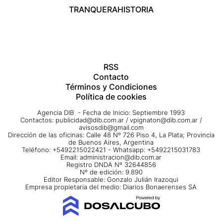
TRANQUERA
HISTORIA
RSS
Contacto
Términos y Condiciones
Política de cookies
Agencia DIB - Fecha de Inicio: Septiembre 1993
Contactos:
publicidad@dib.com.ar
/
vpignaton@dib.com.ar
/
avisosdib@gmail.com
Dirección de las oficinas: Calle 48 Nº 726 Piso 4, La Plata; Provincia
de Buenos Aires, Argentina
Teléfono: +5492215022421 - Whatsapp: +5492215031783
Email:
administracion@dib.com.ar
Registro DNDA Nº 32644856
Nº de edición: 9.890
Editor Responsable: Gonzalo Julián Irazoqui
Empresa propietaria del medio: Diarios Bonaerenses SA