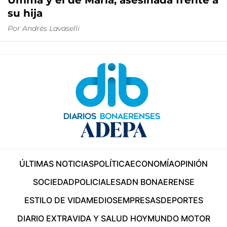
Umma y el de María, asesinada frente a
su hija
Por
Andrés Lavaselli
ÚLTIMAS NOTICIAS
POLÍTICA
ECONOMÍA
OPINIÓN
SOCIEDAD
POLICIALES
ADN BONAERENSE
ESTILO DE VIDA
MEDIOS
EMPRESAS
DEPORTES
DIARIO EXTRA
VIDA Y SALUD HOY
MUNDO MOTOR