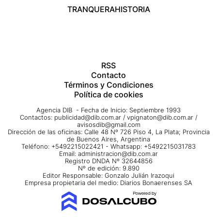
TRANQUERA
HISTORIA
RSS
Contacto
Términos y Condiciones
Política de cookies
Agencia DIB - Fecha de Inicio: Septiembre 1993
Contactos:
publicidad@dib.com.ar
/
vpignaton@dib.com.ar
/
avisosdib@gmail.com
Dirección de las oficinas: Calle 48 Nº 726 Piso 4, La Plata; Provincia
de Buenos Aires, Argentina
Teléfono: +5492215022421 - Whatsapp: +5492215031783
Email:
administracion@dib.com.ar
Registro DNDA Nº 32644856
Nº de edición: 9.890
Editor Responsable: Gonzalo Julián Irazoqui
Empresa propietaria del medio: Diarios Bonaerenses SA