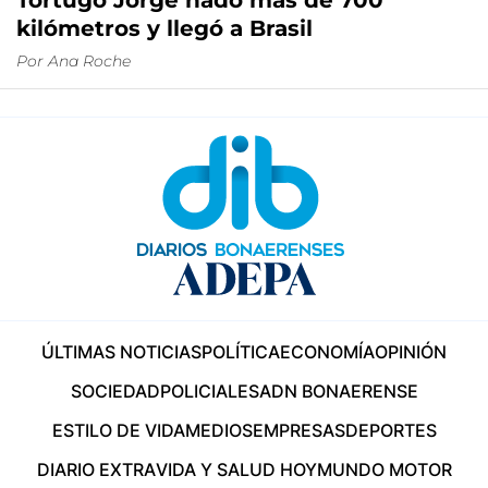
Tortugo Jorge nadó más de 700
kilómetros y llegó a Brasil
Por
Ana Roche
ÚLTIMAS NOTICIAS
POLÍTICA
ECONOMÍA
OPINIÓN
SOCIEDAD
POLICIALES
ADN BONAERENSE
ESTILO DE VIDA
MEDIOS
EMPRESAS
DEPORTES
DIARIO EXTRA
VIDA Y SALUD HOY
MUNDO MOTOR