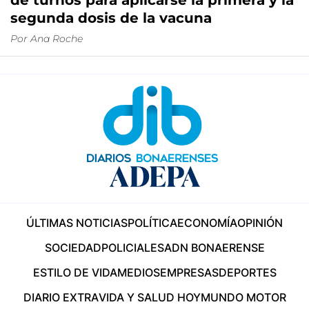
de turnos para aplicarse la primera y la
segunda dosis de la vacuna
Por
Ana Roche
ÚLTIMAS NOTICIAS
POLÍTICA
ECONOMÍA
OPINIÓN
SOCIEDAD
POLICIALES
ADN BONAERENSE
ESTILO DE VIDA
MEDIOS
EMPRESAS
DEPORTES
DIARIO EXTRA
VIDA Y SALUD HOY
MUNDO MOTOR