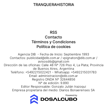
TRANQUERA
HISTORIA
RSS
Contacto
Términos y Condiciones
Política de cookies
Agencia DIB - Fecha de Inicio: Septiembre 1993
Contactos:
publicidad@dib.com.ar
/
vpignaton@dib.com.ar
/
avisosdib@gmail.com
Dirección de las oficinas: Calle 48 Nº 726 Piso 4, La Plata; Provincia
de Buenos Aires, Argentina
Teléfono: +5492215022421 - Whatsapp: +5492215031783
Email:
administracion@dib.com.ar
Registro DNDA Nº 32644856
Nº de edición: 9.890
Editor Responsable: Gonzalo Julián Irazoqui
Empresa propietaria del medio: Diarios Bonaerenses SA