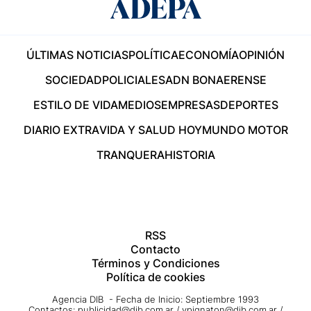
ÚLTIMAS NOTICIAS
POLÍTICA
ECONOMÍA
OPINIÓN
SOCIEDAD
POLICIALES
ADN BONAERENSE
ESTILO DE VIDA
MEDIOS
EMPRESAS
DEPORTES
DIARIO EXTRA
VIDA Y SALUD HOY
MUNDO MOTOR
TRANQUERA
HISTORIA
RSS
Contacto
Términos y Condiciones
Política de cookies
Agencia DIB - Fecha de Inicio: Septiembre 1993
Contactos:
publicidad@dib.com.ar
/
vpignaton@dib.com.ar
/