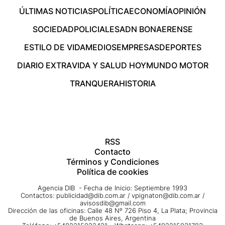
ÚLTIMAS NOTICIAS
POLÍTICA
ECONOMÍA
OPINIÓN
SOCIEDAD
POLICIALES
ADN BONAERENSE
ESTILO DE VIDA
MEDIOS
EMPRESAS
DEPORTES
DIARIO EXTRA
VIDA Y SALUD HOY
MUNDO MOTOR
TRANQUERA
HISTORIA
RSS
Contacto
Términos y Condiciones
Política de cookies
Agencia DIB - Fecha de Inicio: Septiembre 1993
Contactos:
publicidad@dib.com.ar
/
vpignaton@dib.com.ar
/
avisosdib@gmail.com
Dirección de las oficinas: Calle 48 Nº 726 Piso 4, La Plata; Provincia
de Buenos Aires, Argentina