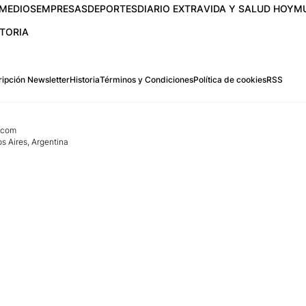
MEDIOS
EMPRESAS
DEPORTES
DIARIO EXTRA
VIDA Y SALUD HOY
M
STORIA
ipción Newsletter
Historia
Términos y Condiciones
Política de cookies
RSS
.com
os Aires, Argentina