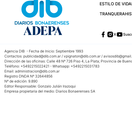
ESTILO DE VIDA
TRANQUERA
HI
X
Suscr
Agencia DIB - Fecha de Inicio: Septiembre 1993
Contactos:
publicidad@dib.com.ar
/
vpignaton@dib.com.ar
/
avisosdib@gmail
Dirección de las oficinas: Calle 48 Nº 726 Piso 4, La Plata; Provincia de Buen
Teléfono: +5492215022421 - Whatsapp: +5492215031783
Email:
administracion@dib.com.ar
Registro DNDA Nº 32644856
Nº de edición: 9.890
Editor Responsable: Gonzalo Julián Irazoqui
Empresa propietaria del medio: Diarios Bonaerenses SA