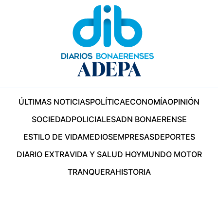
ÚLTIMAS NOTICIAS
POLÍTICA
ECONOMÍA
OPINIÓN
SOCIEDAD
POLICIALES
ADN BONAERENSE
ESTILO DE VIDA
MEDIOS
EMPRESAS
DEPORTES
DIARIO EXTRA
VIDA Y SALUD HOY
MUNDO MOTOR
TRANQUERA
HISTORIA