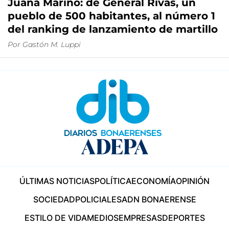
Juana Marino: de General Rivas, un
pueblo de 500 habitantes, al número 1
del ranking de lanzamiento de martillo
Por
Gastón M. Luppi
ÚLTIMAS NOTICIAS
POLÍTICA
ECONOMÍA
OPINIÓN
SOCIEDAD
POLICIALES
ADN BONAERENSE
ESTILO DE VIDA
MEDIOS
EMPRESAS
DEPORTES