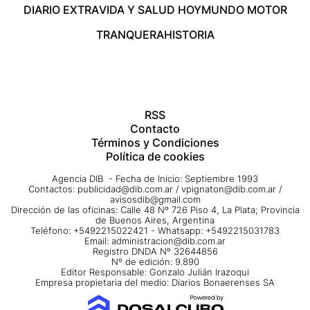
DIARIO EXTRA
VIDA Y SALUD HOY
MUNDO MOTOR
TRANQUERA
HISTORIA
RSS
Contacto
Términos y Condiciones
Política de cookies
Agencia DIB - Fecha de Inicio: Septiembre 1993
Contactos:
publicidad@dib.com.ar
/
vpignaton@dib.com.ar
/
avisosdib@gmail.com
Dirección de las oficinas: Calle 48 Nº 726 Piso 4, La Plata; Provincia
de Buenos Aires, Argentina
Teléfono: +5492215022421 - Whatsapp: +5492215031783
Email:
administracion@dib.com.ar
Registro DNDA Nº 32644856
Nº de edición: 9.890
Editor Responsable: Gonzalo Julián Irazoqui
Empresa propietaria del medio: Diarios Bonaerenses SA