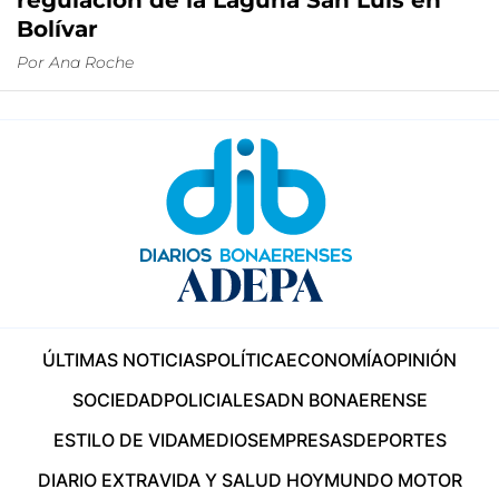
regulación de la Laguna San Luis en
Bolívar
Por
Ana Roche
ÚLTIMAS NOTICIAS
POLÍTICA
ECONOMÍA
OPINIÓN
SOCIEDAD
POLICIALES
ADN BONAERENSE
ESTILO DE VIDA
MEDIOS
EMPRESAS
DEPORTES
DIARIO EXTRA
VIDA Y SALUD HOY
MUNDO MOTOR