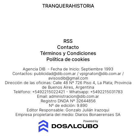
TRANQUERA
HISTORIA
RSS
Contacto
Términos y Condiciones
Política de cookies
Agencia DIB - Fecha de Inicio: Septiembre 1993
Contactos:
publicidad@dib.com.ar
/
vpignaton@dib.com.ar
/
avisosdib@gmail.com
Dirección de las oficinas: Calle 48 Nº 726 Piso 4, La Plata; Provincia
de Buenos Aires, Argentina
Teléfono: +5492215022421 - Whatsapp: +5492215031783
Email:
administracion@dib.com.ar
Registro DNDA Nº 32644856
Nº de edición: 9.890
Editor Responsable: Gonzalo Julián Irazoqui
Empresa propietaria del medio: Diarios Bonaerenses SA