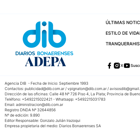
ÚLTIMAS NOTIC
ESTILO DE VIDA
TRANQUERA
HI
X
Suscr
Agencia DIB - Fecha de Inicio: Septiembre 1993
Contactos:
publicidad@dib.com.ar
/
vpignaton@dib.com.ar
/
avisosdib@gmail
Dirección de las oficinas: Calle 48 Nº 726 Piso 4, La Plata; Provincia de Buen
Teléfono: +5492215022421 - Whatsapp: +5492215031783
Email:
administracion@dib.com.ar
Registro DNDA Nº 32644856
Nº de edición: 9.890
Editor Responsable: Gonzalo Julián Irazoqui
Empresa propietaria del medio: Diarios Bonaerenses SA