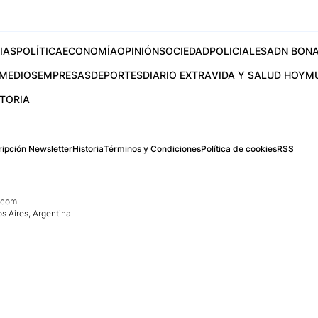
IAS
POLÍTICA
ECONOMÍA
OPINIÓN
SOCIEDAD
POLICIALES
ADN BONA
MEDIOS
EMPRESAS
DEPORTES
DIARIO EXTRA
VIDA Y SALUD HOY
M
STORIA
ipción Newsletter
Historia
Términos y Condiciones
Política de cookies
RSS
.com
os Aires, Argentina