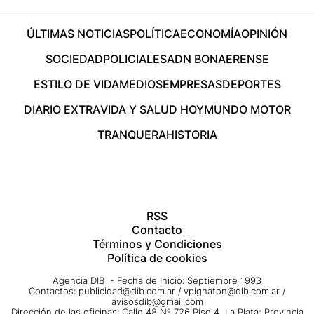
ÚLTIMAS NOTICIAS
POLÍTICA
ECONOMÍA
OPINIÓN
SOCIEDAD
POLICIALES
ADN BONAERENSE
ESTILO DE VIDA
MEDIOS
EMPRESAS
DEPORTES
DIARIO EXTRA
VIDA Y SALUD HOY
MUNDO MOTOR
TRANQUERA
HISTORIA
RSS
Contacto
Términos y Condiciones
Política de cookies
Agencia DIB - Fecha de Inicio: Septiembre 1993
Contactos:
publicidad@dib.com.ar
/
vpignaton@dib.com.ar
/
avisosdib@gmail.com
Dirección de las oficinas: Calle 48 Nº 726 Piso 4, La Plata; Provincia