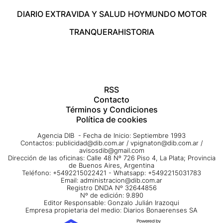
DIARIO EXTRA
VIDA Y SALUD HOY
MUNDO MOTOR
TRANQUERA
HISTORIA
RSS
Contacto
Términos y Condiciones
Política de cookies
Agencia DIB - Fecha de Inicio: Septiembre 1993
Contactos:
publicidad@dib.com.ar
/
vpignaton@dib.com.ar
/
avisosdib@gmail.com
Dirección de las oficinas: Calle 48 Nº 726 Piso 4, La Plata; Provincia
de Buenos Aires, Argentina
Teléfono: +5492215022421 - Whatsapp: +5492215031783
Email:
administracion@dib.com.ar
Registro DNDA Nº 32644856
Nº de edición: 9.890
Editor Responsable: Gonzalo Julián Irazoqui
Empresa propietaria del medio: Diarios Bonaerenses SA