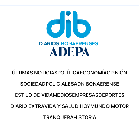
ÚLTIMAS NOTICIAS
POLÍTICA
ECONOMÍA
OPINIÓN
SOCIEDAD
POLICIALES
ADN BONAERENSE
ESTILO DE VIDA
MEDIOS
EMPRESAS
DEPORTES
DIARIO EXTRA
VIDA Y SALUD HOY
MUNDO MOTOR
TRANQUERA
HISTORIA