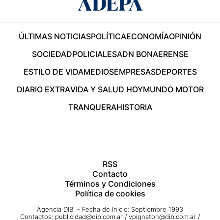
ÚLTIMAS NOTICIAS
POLÍTICA
ECONOMÍA
OPINIÓN
SOCIEDAD
POLICIALES
ADN BONAERENSE
ESTILO DE VIDA
MEDIOS
EMPRESAS
DEPORTES
DIARIO EXTRA
VIDA Y SALUD HOY
MUNDO MOTOR
TRANQUERA
HISTORIA
RSS
Contacto
Términos y Condiciones
Política de cookies
Agencia DIB - Fecha de Inicio: Septiembre 1993
Contactos:
publicidad@dib.com.ar
/
vpignaton@dib.com.ar
/