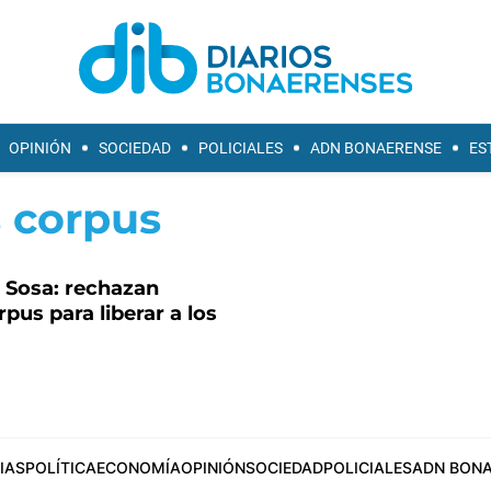
OPINIÓN
SOCIEDAD
POLICIALES
ADN BONAERENSE
ES
 corpus
 Sosa: rechazan
pus para liberar a los
IAS
POLÍTICA
ECONOMÍA
OPINIÓN
SOCIEDAD
POLICIALES
ADN BONA