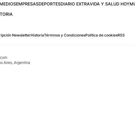
MEDIOS
EMPRESAS
DEPORTES
DIARIO EXTRA
VIDA Y SALUD HOY
M
STORIA
ipción Newsletter
Historia
Términos y Condiciones
Política de cookies
RSS
.com
os Aires, Argentina