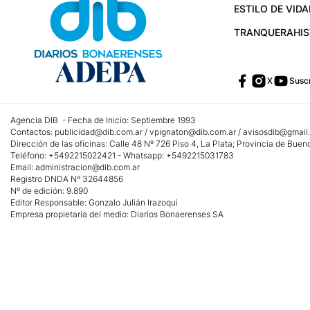
ESTILO DE VIDA
TRANQUERA
HI
X
Suscr
Agencia DIB - Fecha de Inicio: Septiembre 1993
Contactos:
publicidad@dib.com.ar
/
vpignaton@dib.com.ar
/
avisosdib@gmail
Dirección de las oficinas: Calle 48 Nº 726 Piso 4, La Plata; Provincia de Buen
Teléfono: +5492215022421 - Whatsapp: +5492215031783
Email:
administracion@dib.com.ar
Registro DNDA Nº 32644856
Nº de edición: 9.890
Editor Responsable: Gonzalo Julián Irazoqui
Empresa propietaria del medio: Diarios Bonaerenses SA