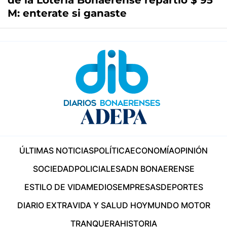
de la Lotería Bonaerense repartió $ 95
M: enterate si ganaste
ÚLTIMAS NOTICIAS
POLÍTICA
ECONOMÍA
OPINIÓN
SOCIEDAD
POLICIALES
ADN BONAERENSE
ESTILO DE VIDA
MEDIOS
EMPRESAS
DEPORTES
DIARIO EXTRA
VIDA Y SALUD HOY
MUNDO MOTOR
TRANQUERA
HISTORIA