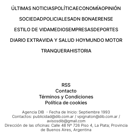
ÚLTIMAS NOTICIAS
POLÍTICA
ECONOMÍA
OPINIÓN
SOCIEDAD
POLICIALES
ADN BONAERENSE
ESTILO DE VIDA
MEDIOS
EMPRESAS
DEPORTES
DIARIO EXTRA
VIDA Y SALUD HOY
MUNDO MOTOR
TRANQUERA
HISTORIA
RSS
Contacto
Términos y Condiciones
Política de cookies
Agencia DIB - Fecha de Inicio: Septiembre 1993
Contactos:
publicidad@dib.com.ar
/
vpignaton@dib.com.ar
/
avisosdib@gmail.com
Dirección de las oficinas: Calle 48 Nº 726 Piso 4, La Plata; Provincia
de Buenos Aires, Argentina