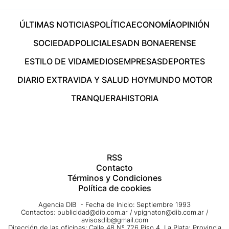
ÚLTIMAS NOTICIAS
POLÍTICA
ECONOMÍA
OPINIÓN
SOCIEDAD
POLICIALES
ADN BONAERENSE
ESTILO DE VIDA
MEDIOS
EMPRESAS
DEPORTES
DIARIO EXTRA
VIDA Y SALUD HOY
MUNDO MOTOR
TRANQUERA
HISTORIA
RSS
Contacto
Términos y Condiciones
Política de cookies
Agencia DIB - Fecha de Inicio: Septiembre 1993
Contactos:
publicidad@dib.com.ar
/
vpignaton@dib.com.ar
/
avisosdib@gmail.com
Dirección de las oficinas: Calle 48 Nº 726 Piso 4, La Plata; Provincia