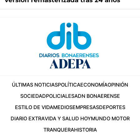
versión remasterizada tras 24 años
ÚLTIMAS NOTICIAS
POLÍTICA
ECONOMÍA
OPINIÓN
SOCIEDAD
POLICIALES
ADN BONAERENSE
ESTILO DE VIDA
MEDIOS
EMPRESAS
DEPORTES
DIARIO EXTRA
VIDA Y SALUD HOY
MUNDO MOTOR
TRANQUERA
HISTORIA