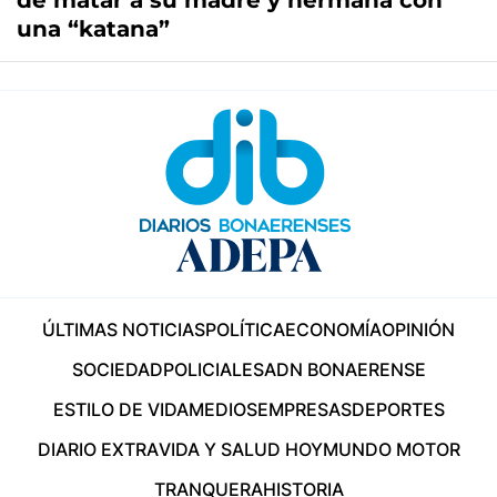
de matar a su madre y hermana con
una “katana”
ÚLTIMAS NOTICIAS
POLÍTICA
ECONOMÍA
OPINIÓN
SOCIEDAD
POLICIALES
ADN BONAERENSE
ESTILO DE VIDA
MEDIOS
EMPRESAS
DEPORTES
DIARIO EXTRA
VIDA Y SALUD HOY
MUNDO MOTOR
TRANQUERA
HISTORIA