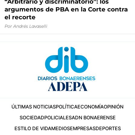
“Arbitrario y discriminatorio”: los
argumentos de PBA en la Corte contra
el recorte
Por
Andrés Lavaselli
ÚLTIMAS NOTICIAS
POLÍTICA
ECONOMÍA
OPINIÓN
SOCIEDAD
POLICIALES
ADN BONAERENSE
ESTILO DE VIDA
MEDIOS
EMPRESAS
DEPORTES