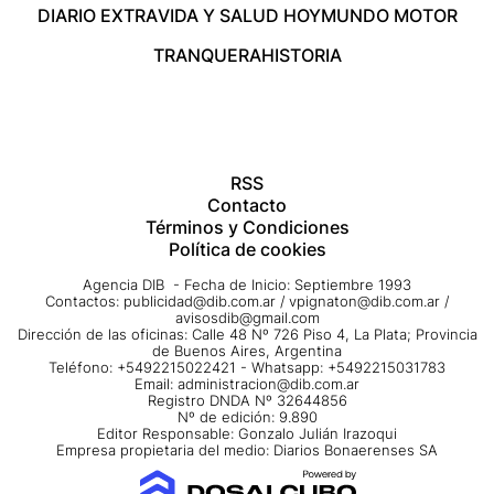
DIARIO EXTRA
VIDA Y SALUD HOY
MUNDO MOTOR
TRANQUERA
HISTORIA
RSS
Contacto
Términos y Condiciones
Política de cookies
Agencia DIB - Fecha de Inicio: Septiembre 1993
Contactos:
publicidad@dib.com.ar
/
vpignaton@dib.com.ar
/
avisosdib@gmail.com
Dirección de las oficinas: Calle 48 Nº 726 Piso 4, La Plata; Provincia
de Buenos Aires, Argentina
Teléfono: +5492215022421 - Whatsapp: +5492215031783
Email:
administracion@dib.com.ar
Registro DNDA Nº 32644856
Nº de edición: 9.890
Editor Responsable: Gonzalo Julián Irazoqui
Empresa propietaria del medio: Diarios Bonaerenses SA