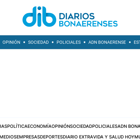
OPINIÓN
SOCIEDAD
POLICIALES
ADN BONAERENSE
ES
IAS
POLÍTICA
ECONOMÍA
OPINIÓN
SOCIEDAD
POLICIALES
ADN BONA
MEDIOS
EMPRESAS
DEPORTES
DIARIO EXTRA
VIDA Y SALUD HOY
M