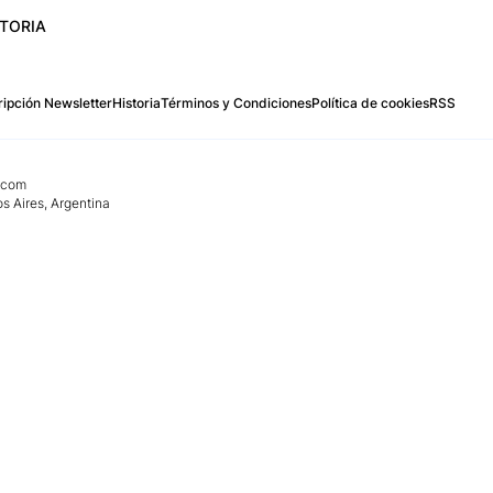
STORIA
ipción Newsletter
Historia
Términos y Condiciones
Política de cookies
RSS
.com
os Aires, Argentina