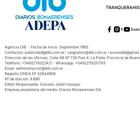
TRANQUERA
HI
X
Suscr
Agencia DIB - Fecha de Inicio: Septiembre 1993
Contactos:
publicidad@dib.com.ar
/
vpignaton@dib.com.ar
/
avisosdib@gmail
Dirección de las oficinas: Calle 48 Nº 726 Piso 4, La Plata; Provincia de Buen
Teléfono: +5492215022421 - Whatsapp: +5492215031783
Email:
administracion@dib.com.ar
Registro DNDA Nº 32644856
Nº de edición: 9.890
Editor Responsable: Gonzalo Julián Irazoqui
Empresa propietaria del medio: Diarios Bonaerenses SA