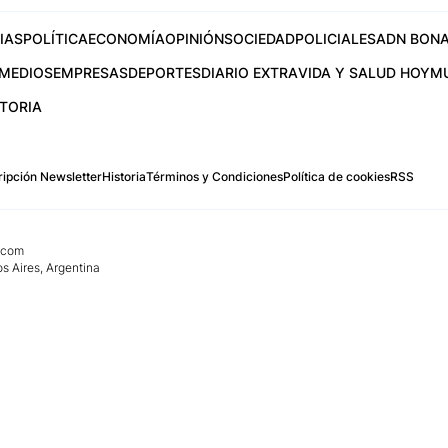
IAS
POLÍTICA
ECONOMÍA
OPINIÓN
SOCIEDAD
POLICIALES
ADN BONA
MEDIOS
EMPRESAS
DEPORTES
DIARIO EXTRA
VIDA Y SALUD HOY
M
STORIA
ipción Newsletter
Historia
Términos y Condiciones
Política de cookies
RSS
.com
os Aires, Argentina