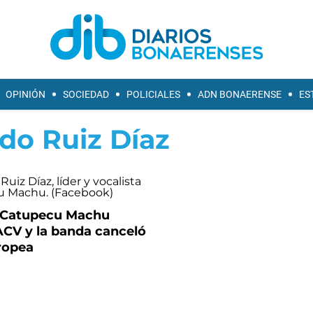
OPINIÓN
SOCIEDAD
POLICIALES
ADN BONAERENSE
ES
do Ruiz Díaz
de Catupecu Machu
ACV y la banda canceló
ropea