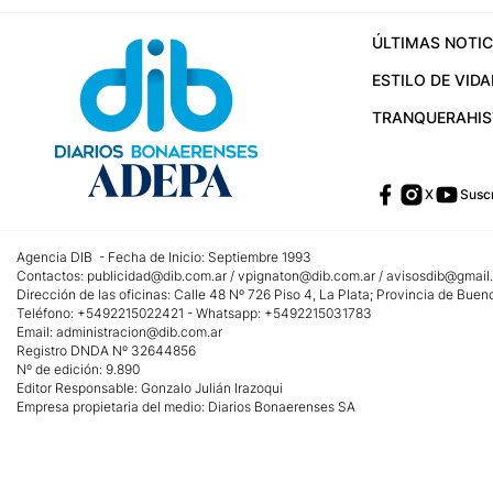
ÚLTIMAS NOTIC
ESTILO DE VIDA
TRANQUERA
HI
X
Suscr
Agencia DIB - Fecha de Inicio: Septiembre 1993
Contactos:
publicidad@dib.com.ar
/
vpignaton@dib.com.ar
/
avisosdib@gmail
Dirección de las oficinas: Calle 48 Nº 726 Piso 4, La Plata; Provincia de Buen
Teléfono: +5492215022421 - Whatsapp: +5492215031783
Email:
administracion@dib.com.ar
Registro DNDA Nº 32644856
Nº de edición: 9.890
Editor Responsable: Gonzalo Julián Irazoqui
Empresa propietaria del medio: Diarios Bonaerenses SA