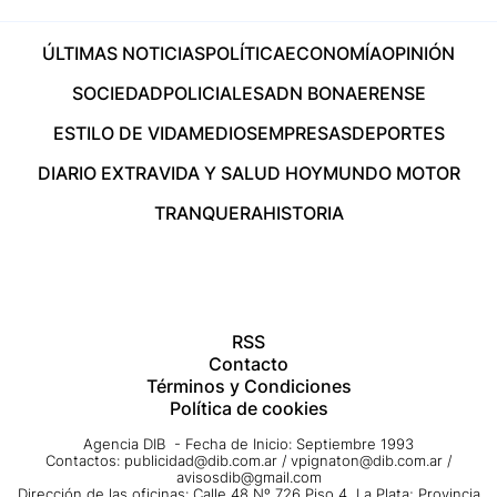
ÚLTIMAS NOTICIAS
POLÍTICA
ECONOMÍA
OPINIÓN
SOCIEDAD
POLICIALES
ADN BONAERENSE
ESTILO DE VIDA
MEDIOS
EMPRESAS
DEPORTES
DIARIO EXTRA
VIDA Y SALUD HOY
MUNDO MOTOR
TRANQUERA
HISTORIA
RSS
Contacto
Términos y Condiciones
Política de cookies
Agencia DIB - Fecha de Inicio: Septiembre 1993
Contactos:
publicidad@dib.com.ar
/
vpignaton@dib.com.ar
/
avisosdib@gmail.com
Dirección de las oficinas: Calle 48 Nº 726 Piso 4, La Plata; Provincia