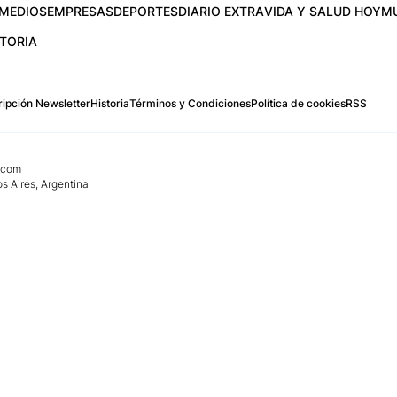
MEDIOS
EMPRESAS
DEPORTES
DIARIO EXTRA
VIDA Y SALUD HOY
M
STORIA
ipción Newsletter
Historia
Términos y Condiciones
Política de cookies
RSS
.com
os Aires, Argentina