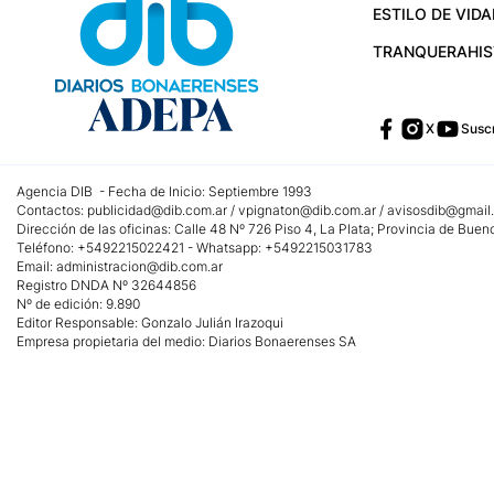
ESTILO DE VIDA
TRANQUERA
HI
X
Suscr
Agencia DIB - Fecha de Inicio: Septiembre 1993
Contactos:
publicidad@dib.com.ar
/
vpignaton@dib.com.ar
/
avisosdib@gmail
Dirección de las oficinas: Calle 48 Nº 726 Piso 4, La Plata; Provincia de Buen
Teléfono: +5492215022421 - Whatsapp: +5492215031783
Email:
administracion@dib.com.ar
Registro DNDA Nº 32644856
Nº de edición: 9.890
Editor Responsable: Gonzalo Julián Irazoqui
Empresa propietaria del medio: Diarios Bonaerenses SA