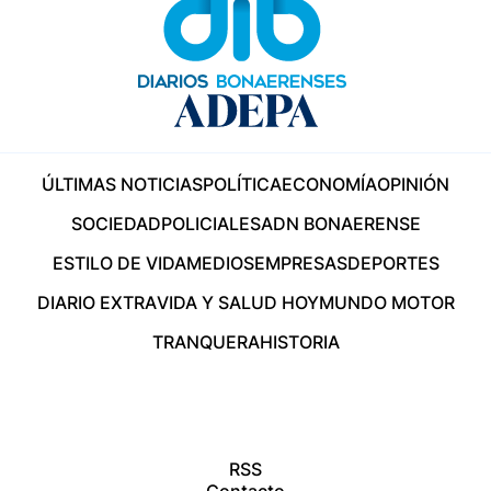
ÚLTIMAS NOTICIAS
POLÍTICA
ECONOMÍA
OPINIÓN
SOCIEDAD
POLICIALES
ADN BONAERENSE
ESTILO DE VIDA
MEDIOS
EMPRESAS
DEPORTES
DIARIO EXTRA
VIDA Y SALUD HOY
MUNDO MOTOR
TRANQUERA
HISTORIA
RSS