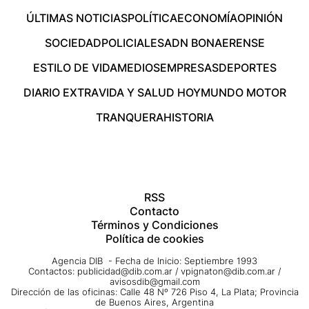
ÚLTIMAS NOTICIAS
POLÍTICA
ECONOMÍA
OPINIÓN
SOCIEDAD
POLICIALES
ADN BONAERENSE
ESTILO DE VIDA
MEDIOS
EMPRESAS
DEPORTES
DIARIO EXTRA
VIDA Y SALUD HOY
MUNDO MOTOR
TRANQUERA
HISTORIA
RSS
Contacto
Términos y Condiciones
Política de cookies
Agencia DIB - Fecha de Inicio: Septiembre 1993
Contactos:
publicidad@dib.com.ar
/
vpignaton@dib.com.ar
/
avisosdib@gmail.com
Dirección de las oficinas: Calle 48 Nº 726 Piso 4, La Plata; Provincia
de Buenos Aires, Argentina