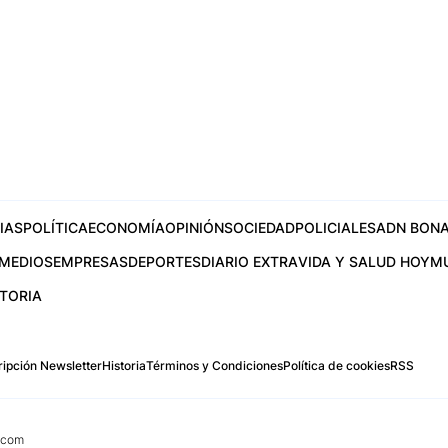
IAS
POLÍTICA
ECONOMÍA
OPINIÓN
SOCIEDAD
POLICIALES
ADN BONA
MEDIOS
EMPRESAS
DEPORTES
DIARIO EXTRA
VIDA Y SALUD HOY
M
STORIA
ipción Newsletter
Historia
Términos y Condiciones
Política de cookies
RSS
.com