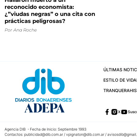
Hallaron muerto a un
reconocido economista:
¿”viudas negras” o una cita con
prácticas peligrosas?
Por
Ana Roche
ÚLTIMAS NOTIC
ESTILO DE VIDA
TRANQUERA
HI
X
Suscr
Agencia DIB - Fecha de Inicio: Septiembre 1993
Contactos:
publicidad@dib.com.ar
/
vpignaton@dib.com.ar
/
avisosdib@gmail