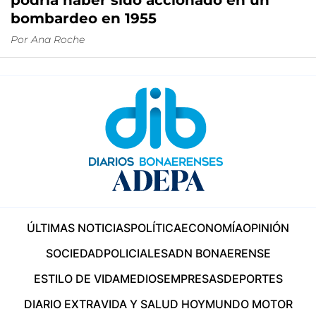
podría haber sido accionado en un
bombardeo en 1955
Por
Ana Roche
ÚLTIMAS NOTICIAS
POLÍTICA
ECONOMÍA
OPINIÓN
SOCIEDAD
POLICIALES
ADN BONAERENSE
ESTILO DE VIDA
MEDIOS
EMPRESAS
DEPORTES
DIARIO EXTRA
VIDA Y SALUD HOY
MUNDO MOTOR