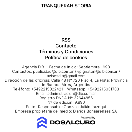
TRANQUERA
HISTORIA
RSS
Contacto
Términos y Condiciones
Política de cookies
Agencia DIB - Fecha de Inicio: Septiembre 1993
Contactos:
publicidad@dib.com.ar
/
vpignaton@dib.com.ar
/
avisosdib@gmail.com
Dirección de las oficinas: Calle 48 Nº 726 Piso 4, La Plata; Provincia
de Buenos Aires, Argentina
Teléfono: +5492215022421 - Whatsapp: +5492215031783
Email:
administracion@dib.com.ar
Registro DNDA Nº 32644856
Nº de edición: 9.890
Editor Responsable: Gonzalo Julián Irazoqui
Empresa propietaria del medio: Diarios Bonaerenses SA