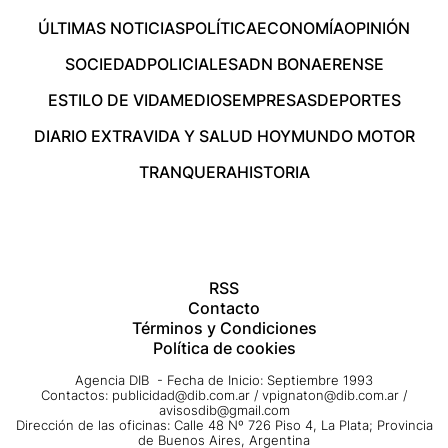
ÚLTIMAS NOTICIAS
POLÍTICA
ECONOMÍA
OPINIÓN
SOCIEDAD
POLICIALES
ADN BONAERENSE
ESTILO DE VIDA
MEDIOS
EMPRESAS
DEPORTES
DIARIO EXTRA
VIDA Y SALUD HOY
MUNDO MOTOR
TRANQUERA
HISTORIA
RSS
Contacto
Términos y Condiciones
Política de cookies
Agencia DIB - Fecha de Inicio: Septiembre 1993
Contactos:
publicidad@dib.com.ar
/
vpignaton@dib.com.ar
/
avisosdib@gmail.com
Dirección de las oficinas: Calle 48 Nº 726 Piso 4, La Plata; Provincia
de Buenos Aires, Argentina